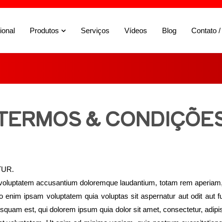
ional
Produtos
Serviços
Vídeos
Blog
Contato /
TERMOS & CONDIÇÕE
TUR.
t voluptatem accusantium doloremque laudantium, totam rem aperiam, e
o enim ipsam voluptatem quia voluptas sit aspernatur aut odit aut 
isquam est, qui dolorem ipsum quia dolor sit amet, consectetur, adip