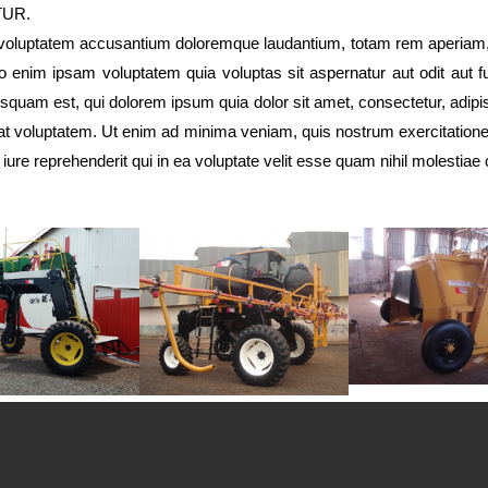
TUR.
t voluptatem accusantium doloremque laudantium, totam rem aperiam, e
o enim ipsam voluptatem quia voluptas sit aspernatur aut odit aut 
isquam est, qui dolorem ipsum quia dolor sit amet, consectetur, adip
t voluptatem. Ut enim ad minima veniam, quis nostrum exercitationem 
e reprehenderit qui in ea voluptate velit esse quam nihil molestiae