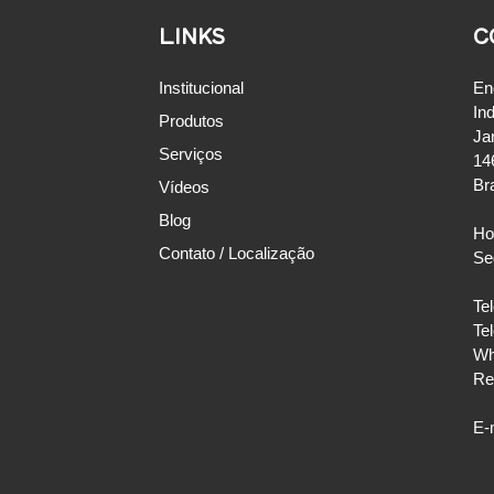
LINKS
C
Institucional
En
Ind
Produtos
Ja
Serviços
14
Bra
Vídeos
Blog
Ho
Contato / Localização
Se
Te
Te
Wh
Re
E-m